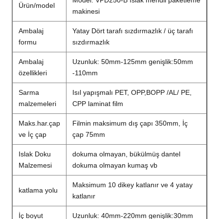
Model: VPD250-B ıslak mendil paketleme
Ürün/model
makinesi
Ambalaj
Yatay Dört tarafı sızdırmazlık / üç tarafı
formu
sızdırmazlık
Ambalaj
Uzunluk: 50mm-125mm genişlik:50mm
özellikleri
-110mm
Sarma
Isıl yapışmalı PET, OPP,BOPP /AL/ PE,
malzemeleri
CPP laminat film
Maks.har.çap
Filmin maksimum dış çapı 350mm, İç
ve İç çap
çap 75mm
Islak Doku
dokuma olmayan, bükülmüş dantel
Malzemesi
dokuma olmayan kumaş vb
Maksimum 10 dikey katlanır ve 4 yatay
katlama yolu
katlanır
İç boyut
Uzunluk: 40mm-220mm genişlik:30mm