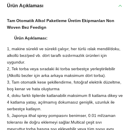
Ürün Açıklaması
Tam Otomatik Alkol Paketleme Üretim Ekipmanları Non
Woven Bez Feedign
Ürün Açıklaması:
1, makine sürekli ve sürekli çalışır, her türlü ıslak mendil/doku,
alkollü bez/ped vb. dört taraflı sızdırmazlık ürünleri için
uygundur.
2, Tek torba veya sıradaki iki torba serbestçe yerleştirilebilir
(Alkollü bezler için arka arkaya maksimum dört torba).
3, Tam otomatik kese şekillendirme, fotoğraf elektrik düzeltme,
boş kenar ve hata oluşturma
4, doku farklı tiplerde katlanabilir.maksimum 8 katlama dikey ve
4 katlama yatay, açılmamış dokumasız genişlik, uzunluk ile
serbestçe katlayın.
5, Japonya ithal sprey pompasını benimser, 0.01 ml/zaman
toleransı ile doğru eklemeyi sağlar.Multical çeşit sıvı
mevcuttur.torba başına sıvı ekleyebilir veya tüm sıvıyı aynı