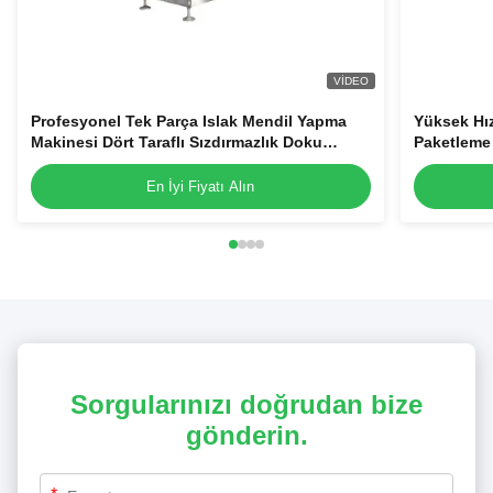
VIDEO
Profesyonel Tek Parça Islak Mendil Yapma
Yüksek Hız
Makinesi Dört Taraflı Sızdırmazlık Doku
Paketleme 
Paketleme Ekipmanları
Alkol Hazı
En İyi Fiyatı Alın
Sorgularınızı doğrudan bize
gönderin.