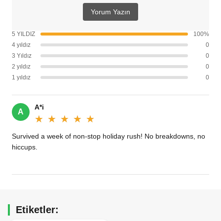
Yorum Yazın
5 YILDIZ
100%
4 yıldız
0
3 Yıldız
0
2 yıldız
0
1 yıldız
0
A*i
A
★★★★★
★★★★★
Survived a week of non-stop holiday rush! No breakdowns, no
hiccups.
Etiketler: