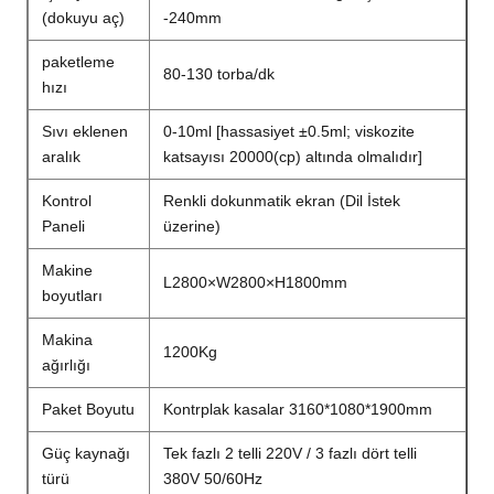
(dokuyu aç)
-240mm
paketleme
80-130 torba/dk
hızı
Sıvı eklenen
0-10ml [hassasiyet ±0.5ml; viskozite
aralık
katsayısı 20000(cp) altında olmalıdır]
Kontrol
Renkli dokunmatik ekran (Dil İstek
Paneli
üzerine)
Makine
L2800×W2800×H1800mm
boyutları
Makina
1200Kg
ağırlığı
Paket Boyutu
Kontrplak kasalar 3160*1080*1900mm
Güç kaynağı
Tek fazlı 2 telli 220V / 3 fazlı dört telli
türü
380V 50/60Hz