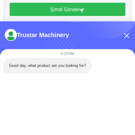
Şimdi Gönder
Trustar Machinery
4:29 AM
Tel: 86-180-5882-0351
Good day, what product are you looking for?
E-posta:
jane@trustar-pharma.com
Bizim Hakkımızda
Olaylar
Şirket Profili
Haberler
Fabrika Turu
Case