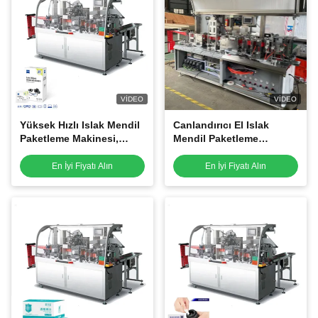
VIDEO
VIDEO
Yüksek Hızlı Islak Mendil
Canlandırıcı El Islak
Paketleme Makinesi,
Mendil Paketleme
buğu önleyici mendil
Makinesi, Taşınabilir tek
yapma makinesi
parça ıslak mendil yapma
En İyi Fiyatı Alın
En İyi Fiyatı Alın
makinesi