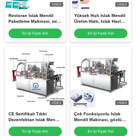
VIDEO
VIDEO
Restoran Islak Mendil
Yüksek Hızlı Islak Mendil
Paketleme Makinesi, mini
Üretim Hattı, Islak Havlu
paketleme ıslak mendil
Paketleme Makinası
paketleme makinesi
En İyi Fiyatı Alın
En İyi Fiyatı Alın
VIDEO
VIDEO
CE Sertifikalı Tıbbi
Çok Fonksiyonlu Islak
Dezenfektan Islak Mendil
Mendil Makinası, gözlük
Paketleme Makinesi
camı temizleme mendili
paketleme makinası
En İyi Fiyatı Alın
En İyi Fiyatı Alın