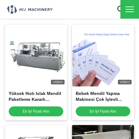
VIDEO
VIDEO
Yüksek Hızlı Islak Mendil
Bebek Mendil Yapma
Paketleme Kararlı
Makinesi Çok İşlevli
Performans Bir Yıl
Özellik Kararlı
Garanti, catering ıslak
Performans, alkol pedi
En İyi Fiyatı Alın
En İyi Fiyatı Alın
mendil yapma makinesi
paketleme makinesi 80
torba / dak