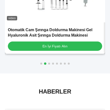
video
v
Otomatik Cam Şırınga Doldurma Makinesi Gel
Hyaluronik Asit Şırınga Doldurma Makinesi
En İyi Fiyatı Alın
HABERLER