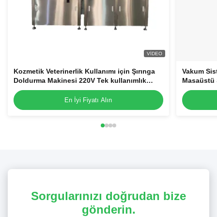
VIDEO
Kozmetik Veterinerlik Kullanımı için Şırınga
Vakum Sist
Doldurma Makinesi 220V Tek kullanımlık
Masaüstü 
Plastik Şırınga Doldurucu
En İyi Fiyatı Alın
Sorgularınızı doğrudan bize
gönderin.