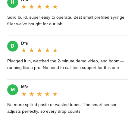
H
★★★★★
★★★★★
Solid build, super easy to operate. Best small prefilled syringe
filler we’ve bought for our lab.
D*s
D
★★★★★
★★★★★
Plugged it in, watched the 2-minute demo video, and boom—
running like a pro! No need to call tech support for this one.
M*a
M
★★★★★
★★★★★
No more spilled paste or wasted tubes! The smart sensor
adjusts perfectly, so every drop counts.