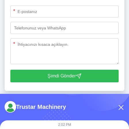
*
*
Şimdi Gönder
Trustar Machinery
2:02 PM