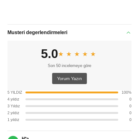
Musteri degerlendirmeleri
5.0
★★★★★
★★★★★
Son 50 incelemeye göre
Yorum Yazın
5 YILDIZ
100%
4 yıldız
0
3 Yıldız
0
2 yıldız
0
1 yıldız
0
H*a